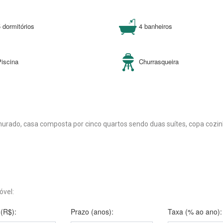
 dormitórios
4 banheiros
Piscina
Churrasqueira
urado, casa composta por cinco quartos sendo duas suítes, copa cozinha
óvel:
(R$):
Prazo (anos):
Taxa (% ao ano):